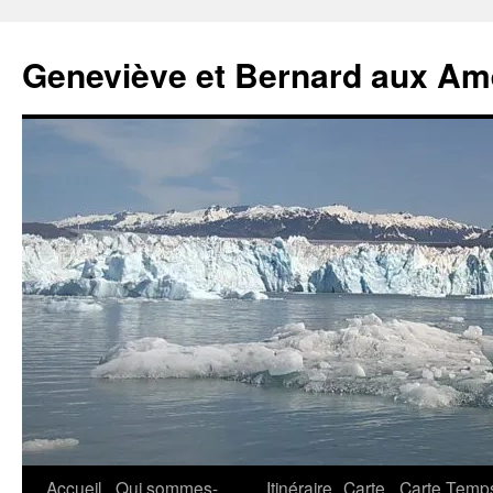
Geneviève et Bernard aux Am
Aller
Accueil
Qui sommes-
Itinéraire
Carte
Carte Temp