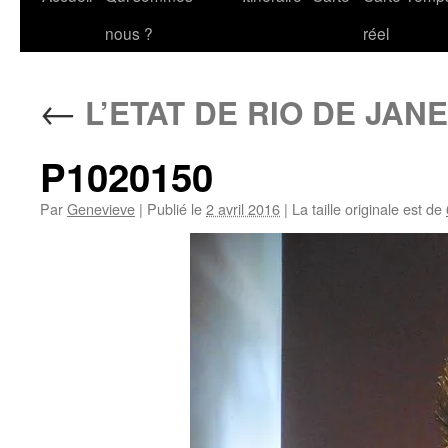
au
nous ?
réel
contenu
←
L’ETAT DE RIO DE JAN
P1020150
Par
Genevieve
|
Publié le
2 avril 2016
|
La taille originale est de