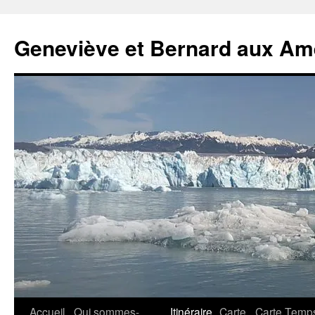
Geneviève et Bernard aux Am
Aller
Accueil
Qui sommes-
Itinéraire
Carte
Carte Temp