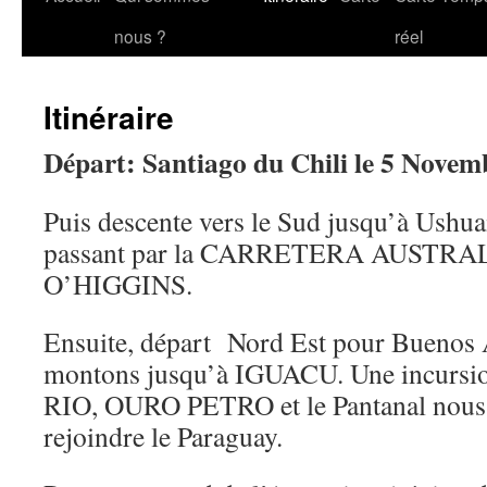
au
nous ?
réel
contenu
Itinéraire
Départ: Santiago du Chili le 5 Novem
Puis descente vers le Sud jusqu’à Ushua
passant par la CARRETERA AUSTRAL
O’HIGGINS.
Ensuite, départ Nord Est pour Buenos A
montons jusqu’à IGUACU. Une incursion
RIO, OURO PETRO et le Pantanal nous 
rejoindre le Paraguay.