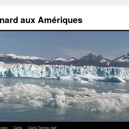
rnard aux Amériques
éraire
Carte
Carte Temps réel