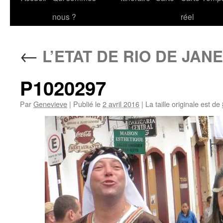
au
nous ?
réel
contenu
←
L’ETAT DE RIO DE JAN
P1020297
Par
Genevieve
|
Publié le
2 avril 2016
|
La taille originale est de