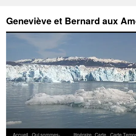
Geneviève et Bernard aux Am
Aller
Accueil
Qui sommes-
Itinéraire
Carte
Carte Temp