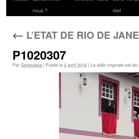
au
nous ?
réel
contenu
←
L’ETAT DE RIO DE JAN
P1020307
Par
Genevieve
|
Publié le
2 avril 2016
|
La taille originale est de