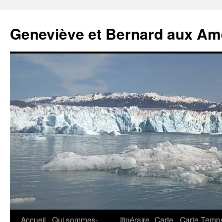
Geneviève et Bernard aux Am
Aller
Accueil
Qui sommes-
Itinéraire
Carte
Carte Temp