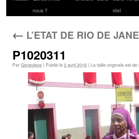
au
nous ?
réel
contenu
←
L’ETAT DE RIO DE JAN
P1020311
Par
Genevieve
|
Publié le
2 avril 2016
|
La taille originale est de