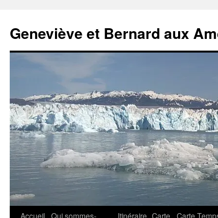
Geneviève et Bernard aux Am
Aller
Accueil
Qui sommes-
Itinéraire
Carte
Carte Temp