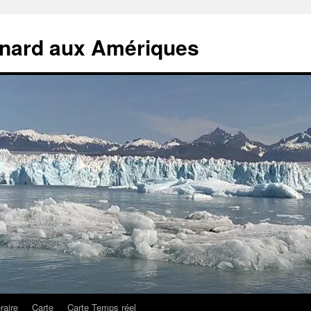
rnard aux Amériques
éraire
Carte
Carte Temps réel