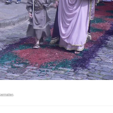
permalien
.