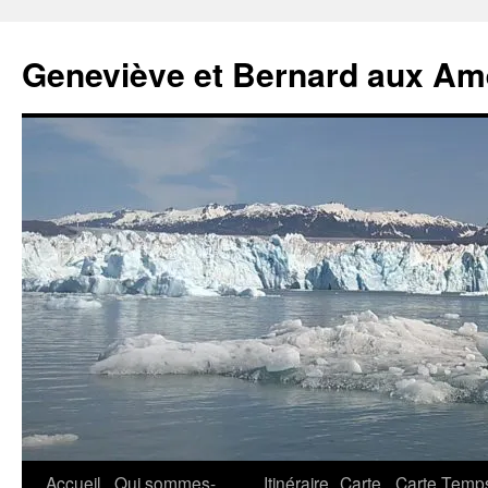
Geneviève et Bernard aux Am
Aller
Accueil
Qui sommes-
Itinéraire
Carte
Carte Temp