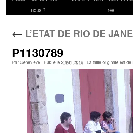
au
nous ?
réel
contenu
←
L’ETAT DE RIO DE JAN
P1130789
Par
Genevieve
|
Publié le
2 avril 2016
|
La taille originale est de