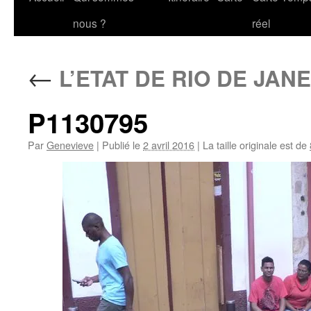
au
nous ?
réel
contenu
←
L’ETAT DE RIO DE JAN
P1130795
Par
Genevieve
|
Publié le
2 avril 2016
|
La taille originale est de