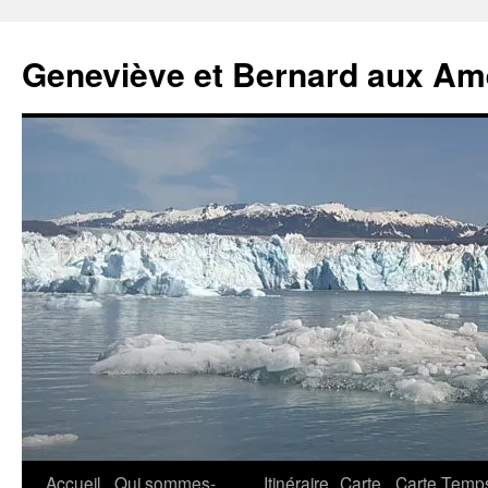
Geneviève et Bernard aux Am
Aller
Accueil
Qui sommes-
Itinéraire
Carte
Carte Temp