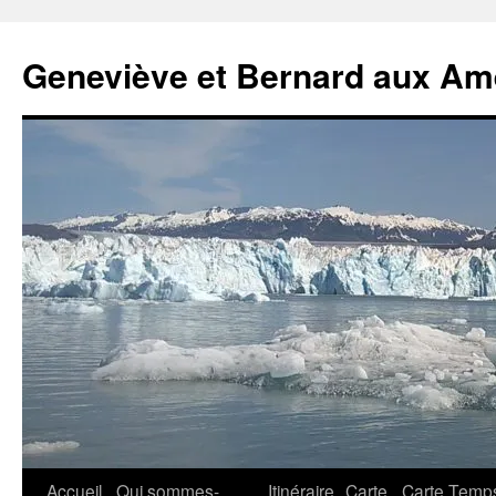
Geneviève et Bernard aux Am
Aller
Accueil
Qui sommes-
Itinéraire
Carte
Carte Temp