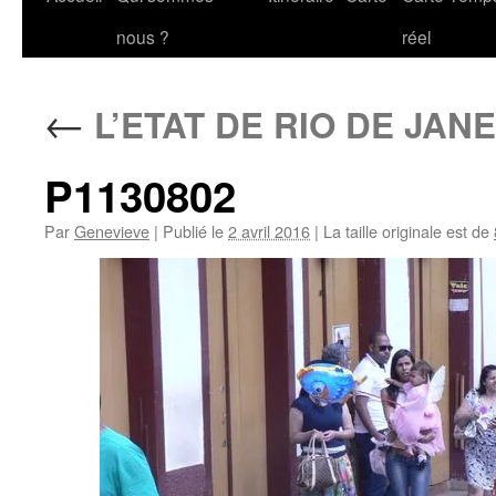
au
nous ?
réel
contenu
←
L’ETAT DE RIO DE JAN
P1130802
Par
Genevieve
|
Publié le
2 avril 2016
|
La taille originale est de