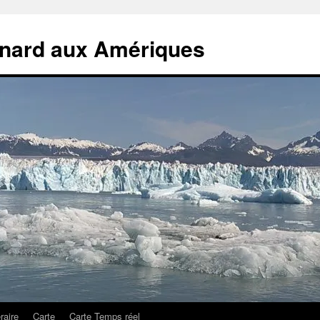
rnard aux Amériques
éraire
Carte
Carte Temps réel