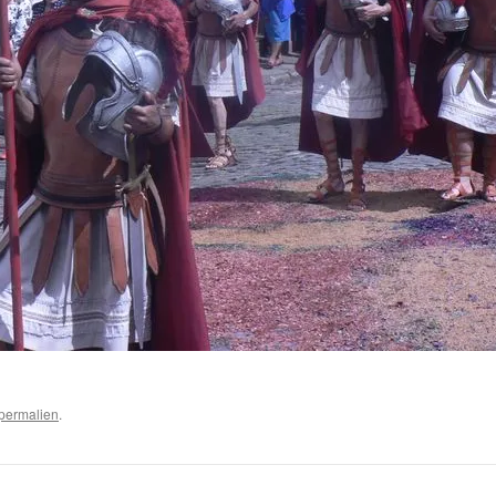
permalien
.