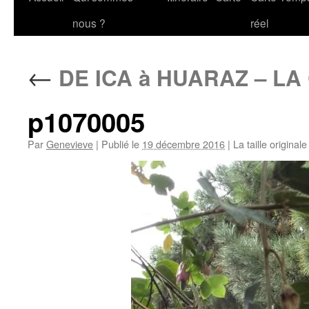
au
nous ?
réel
contenu
←
DE ICA à HUARAZ – L
p1070005
Par
Genevieve
|
Publié le
19 décembre 2016
|
La taille original