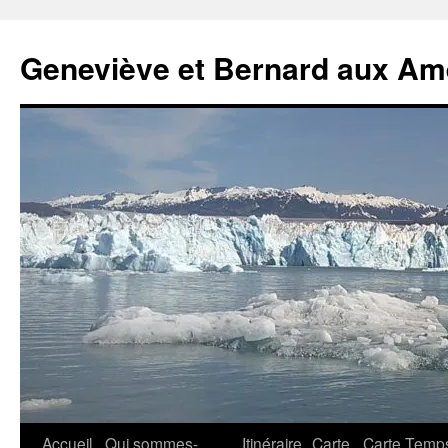
Geneviève et Bernard aux Am
Aller
Accueil
Qui sommes-
Itinéraire
Carte
Carte Temp