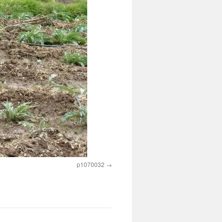
p1070032