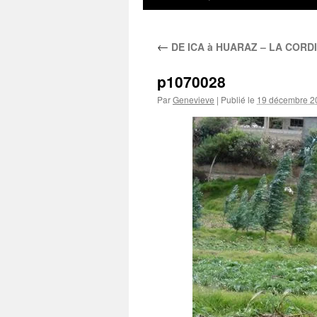
au
←
DE ICA à HUARAZ – LA CORD
contenu
p1070028
Par
Genevieve
|
Publié le
19 décembre 2