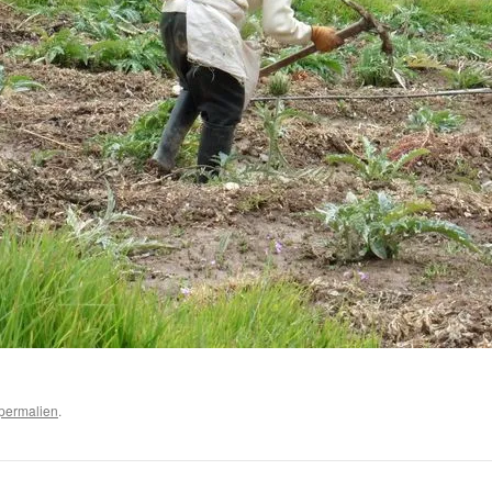
permalien
.