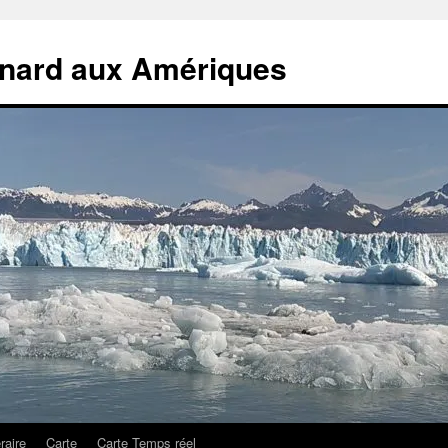
rnard aux Amériques
éraire
Carte
Carte Temps réel