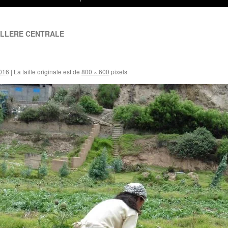
ILLERE CENTRALE
016
|
La taille originale est de
800 × 600
pixels