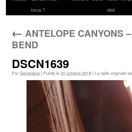
au
nous ?
réel
contenu
←
ANTELOPE CANYONS –
BEND
DSCN1639
Par
Genevieve
|
Publié le
30 octobre 2018
|
La taille originale e