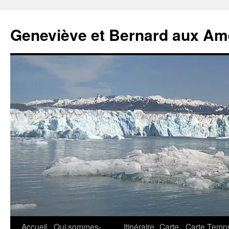
Geneviève et Bernard aux Am
Aller
Accueil
Qui sommes-
Itinéraire
Carte
Carte Temp