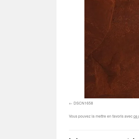
DSCN1658
Vous pouvez la mettre en favoris avec
ce 