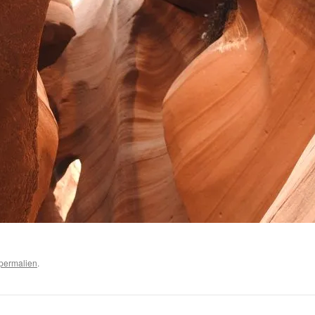
permalien
.