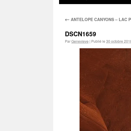
au
←
ANTELOPE CANYONS – LAC 
contenu
DSCN1659
Par
Genevieve
|
Publié le
30 octobre 201