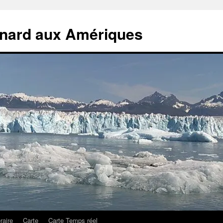
rnard aux Amériques
éraire
Carte
Carte Temps réel