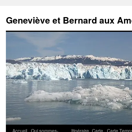
Geneviève et Bernard aux Am
Aller
Accueil
Qui sommes-
Itinéraire
Carte
Carte Temp