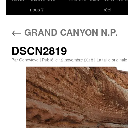
au
nous ?
réel
contenu
←
GRAND CANYON N.P.
DSCN2819
Par
Genevieve
|
Publié le
12 novembre 2018
|
La taille original