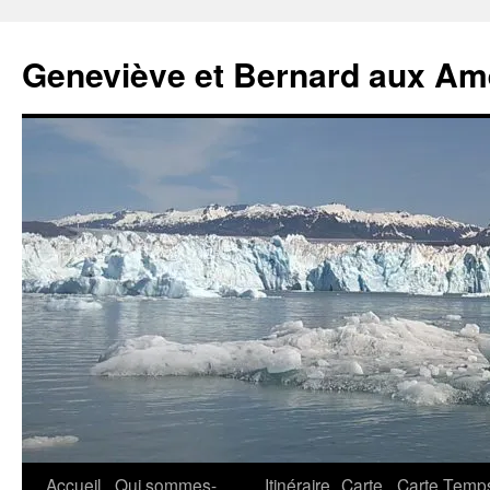
Geneviève et Bernard aux Am
Aller
Accueil
Qui sommes-
Itinéraire
Carte
Carte Temp