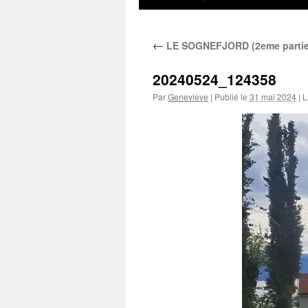
au
←
LE SOGNEFJORD (2eme partie)
contenu
20240524_124358
Par
Genevieve
|
Publié le
31 mai 2024
|
La