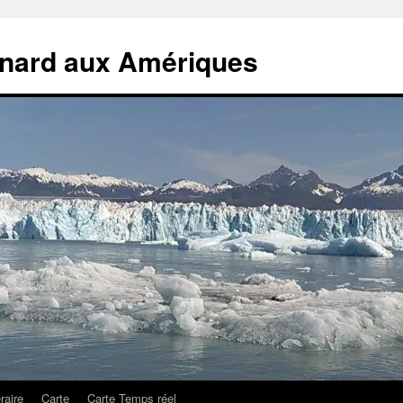
rnard aux Amériques
éraire
Carte
Carte Temps réel