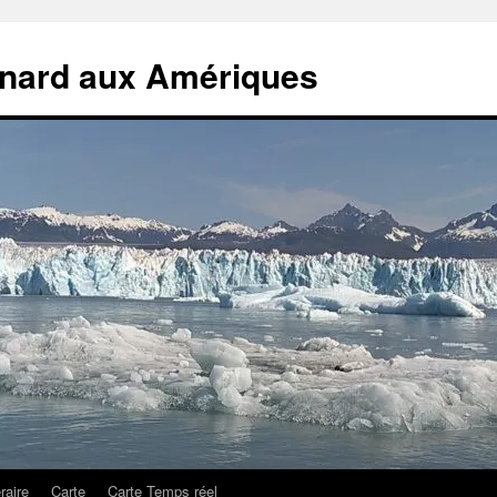
rnard aux Amériques
éraire
Carte
Carte Temps réel