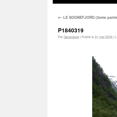
au
←
LE SOGNEFJORD (2eme partie)
contenu
P1840319
Par
Genevieve
|
Publié le
31 mai 2024
|
La