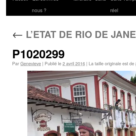
au
nous ?
réel
contenu
←
L’ETAT DE RIO DE JAN
P1020299
Par
Genevieve
|
Publié le
2 avril 2016
|
La taille originale est de