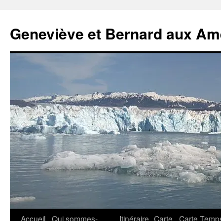
Geneviève et Bernard aux Am
Aller
Accueil
Qui sommes-
Itinéraire
Carte
Carte Temp