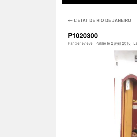
au
←
L’ETAT DE RIO DE JANEIRO
contenu
P1020300
Par
Genevieve
|
Publié le
2 avril 2016
|
La