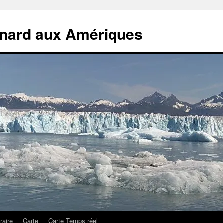
rnard aux Amériques
éraire
Carte
Carte Temps réel