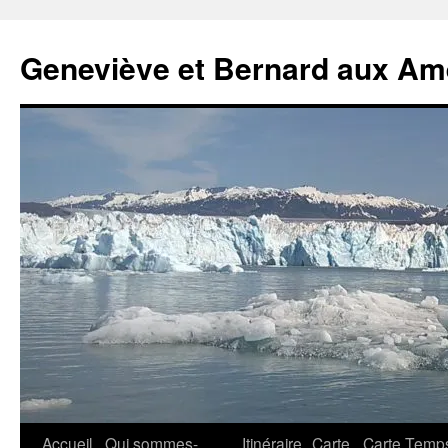
Geneviève et Bernard aux Am
Aller
Accueil
Qui sommes-
Itinéraire
Carte
Carte Temp