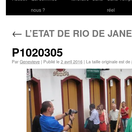
au
nous ?
réel
contenu
←
L’ETAT DE RIO DE JAN
P1020305
Par
Genevieve
|
Publié le
2 avril 2016
|
La taille originale est de