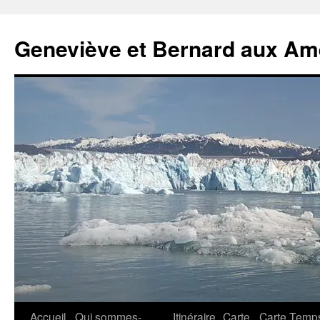
Geneviève et Bernard aux Am
Aller
Accueil
Qui sommes-
Itinéraire
Carte
Carte Temp