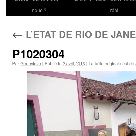
au
nous ?
réel
contenu
←
L’ETAT DE RIO DE JAN
P1020304
Par
Genevieve
|
Publié le
2 avril 2016
|
La taille originale est de