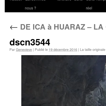
au
nous ?
réel
contenu
←
DE ICA à HUARAZ – L
dscn3544
Par
Genevieve
|
Publié le
19 décembre 2016
|
La taille original