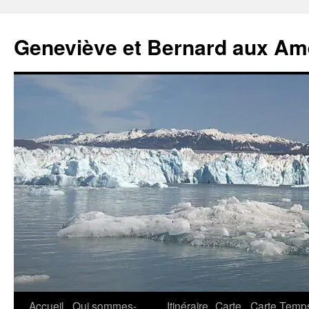
Geneviève et Bernard aux Am
Aller
Accueil
Qui sommes-
Itinéraire
Carte
Carte Temp