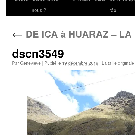
au
nous ?
réel
contenu
←
DE ICA à HUARAZ – L
dscn3549
Par
Genevieve
|
Publié le
19 décembre 2016
|
La taille original