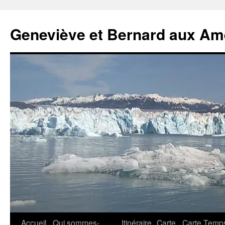
Geneviève et Bernard aux Am
Aller
Accueil
Qui sommes-
Itinéraire
Carte
Carte Temp