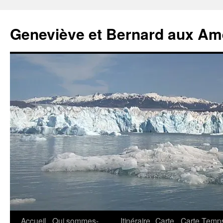
Geneviève et Bernard aux Am
Aller
Accueil
Qui sommes-
Itinéraire
Carte
Carte Temp