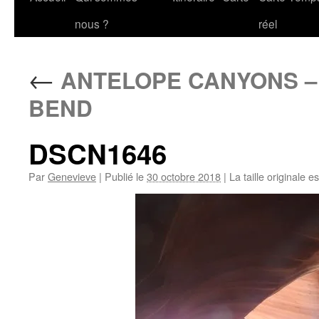
au
nous ?
réel
contenu
←
ANTELOPE CANYONS –
BEND
DSCN1646
Par
Genevieve
|
Publié le
30 octobre 2018
|
La taille originale e