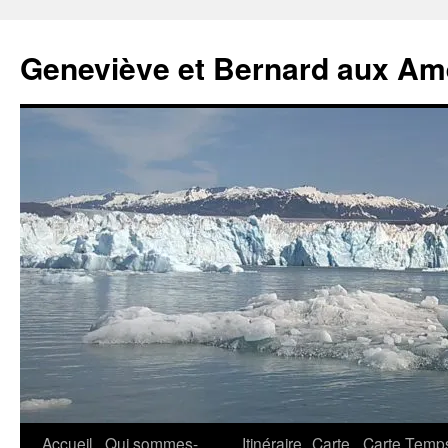
Geneviève et Bernard aux Am
Aller
Accueil
Qui sommes-
Itinéraire
Carte
Carte Temp