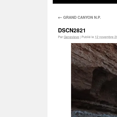
au
←
GRAND CANYON N.P.
contenu
DSCN2821
Par
Genevieve
|
Publié le
12 novembre 2