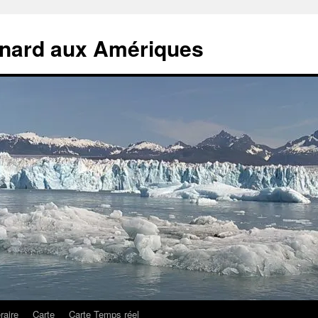
rnard aux Amériques
éraire
Carte
Carte Temps réel