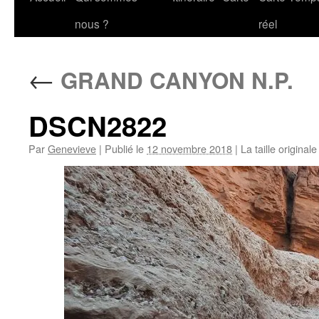
au
nous ?
réel
contenu
←
GRAND CANYON N.P.
DSCN2822
Par
Genevieve
|
Publié le
12 novembre 2018
|
La taille original