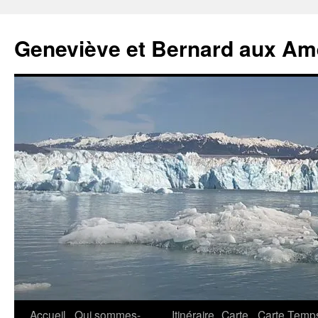
Geneviève et Bernard aux Am
Aller
Accueil
Qui sommes-
Itinéraire
Carte
Carte Temp