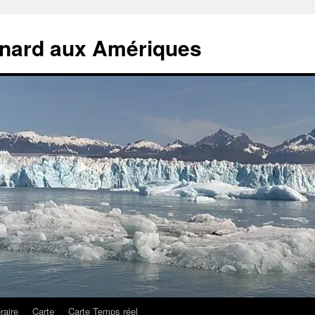
rnard aux Amériques
éraire
Carte
Carte Temps réel