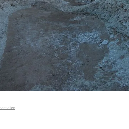
permalien
.