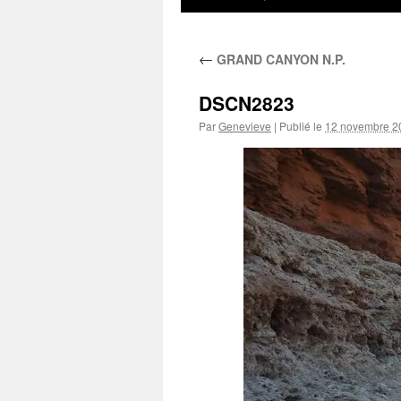
au
←
GRAND CANYON N.P.
contenu
DSCN2823
Par
Genevieve
|
Publié le
12 novembre 2