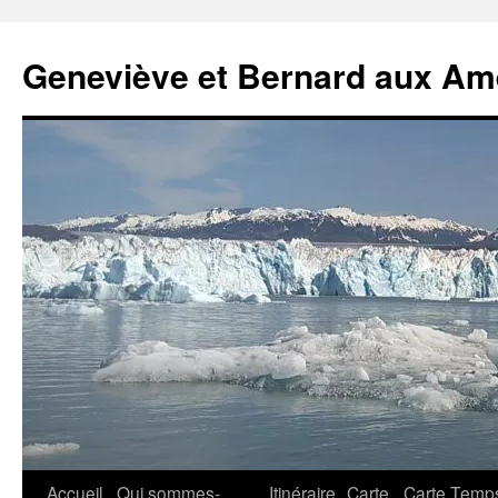
Geneviève et Bernard aux Am
Aller
Accueil
Qui sommes-
Itinéraire
Carte
Carte Temp