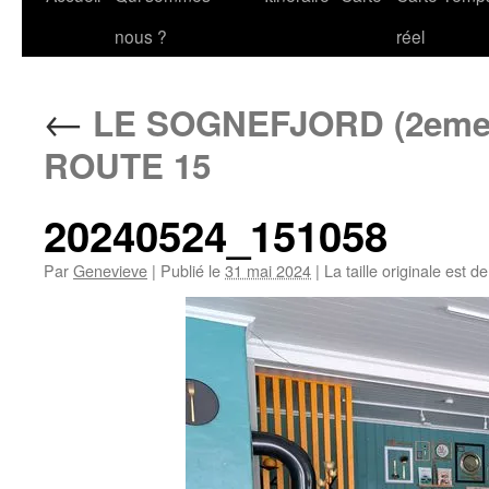
au
nous ?
réel
contenu
←
LE SOGNEFJORD (2eme p
ROUTE 15
20240524_151058
Par
Genevieve
|
Publié le
31 mai 2024
|
La taille originale est d