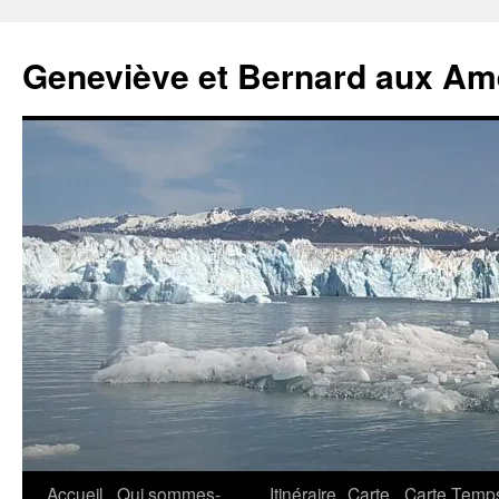
Geneviève et Bernard aux Am
Aller
Accueil
Qui sommes-
Itinéraire
Carte
Carte Temp