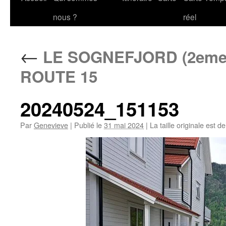
au
nous ?
réel
contenu
←
LE SOGNEFJORD (2eme p
ROUTE 15
20240524_151153
Par
Genevieve
|
Publié le
31 mai 2024
|
La taille originale est d