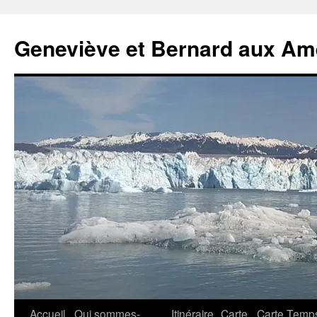
Geneviève et Bernard aux Am
Aller
Accueil
Qui sommes-
Itinéraire
Carte
Carte Temp