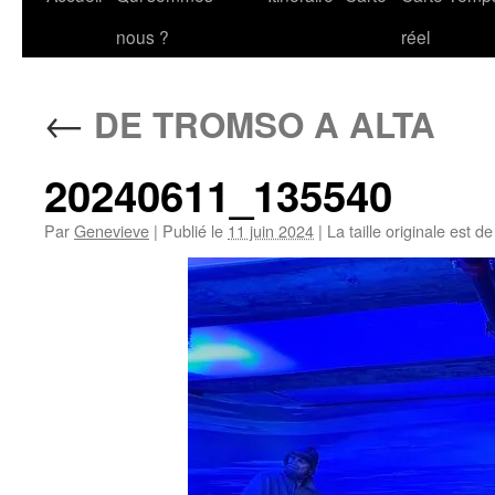
au
nous ?
réel
contenu
←
DE TROMSO A ALTA
20240611_135540
Par
Genevieve
|
Publié le
11 juin 2024
|
La taille originale est d