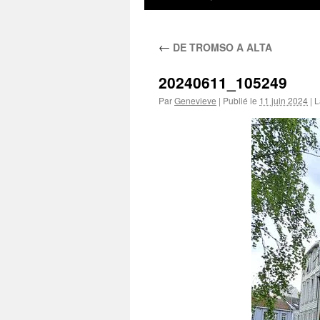
au
←
DE TROMSO A ALTA
contenu
20240611_105249
Par
Genevieve
|
Publié le
11 juin 2024
|
La