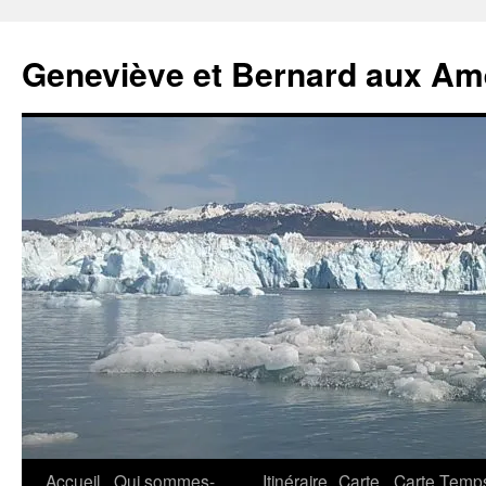
Geneviève et Bernard aux Am
Aller
Accueil
Qui sommes-
Itinéraire
Carte
Carte Temp