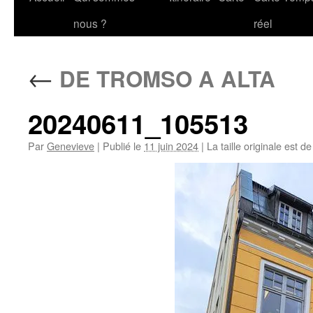
au
nous ?
réel
contenu
←
DE TROMSO A ALTA
20240611_105513
Par
Genevieve
|
Publié le
11 juin 2024
|
La taille originale est d