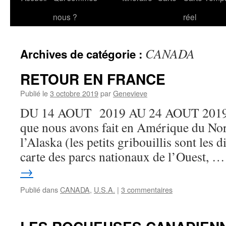
au
nous ?
réel
contenu
CANADA
Archives de catégorie :
RETOUR EN FRANCE
Publié le
3 octobre 2019
par
Genevieve
DU 14 AOUT 2019 AU 24 AOUT 2019 En
que nous avons fait en Amérique du Nor
l’Alaska (les petits gribouillis sont les d
carte des parcs nationaux de l’Ouest, 
→
Publié dans
CANADA
,
U.S.A.
|
3 commentaires