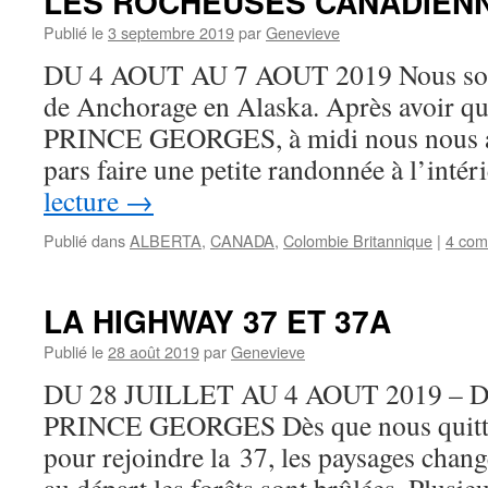
LES ROCHEUSES CANADIEN
Publié le
3 septembre 2019
par
Genevieve
DU 4 AOUT AU 7 AOUT 2019 Nous so
de Anchorage en Alaska. Après avoir qui
PRINCE GEORGES, à midi nous nous ar
pars faire une petite randonnée à l’inté
lecture
→
Publié dans
ALBERTA
,
CANADA
,
Colombie Britannique
|
4 com
LA HIGHWAY 37 ET 37A
Publié le
28 août 2019
par
Genevieve
DU 28 JUILLET AU 4 AOUT 2019 –
PRINCE GEORGES Dès que nous quitto
pour rejoindre la 37, les paysages cha