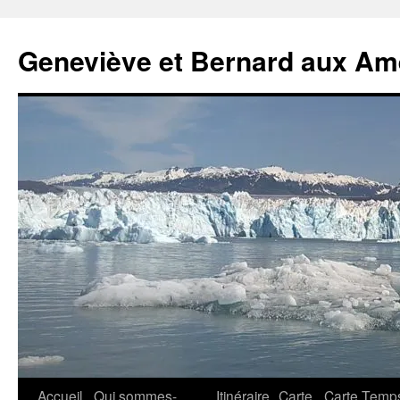
Geneviève et Bernard aux Am
Aller
Accueil
Qui sommes-
Itinéraire
Carte
Carte Temp