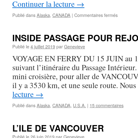
Continuer la lecture
→
sur
Publié dans
Alaska
,
CANADA
|
Commentaires fermés
ALASKA
de
HAISNES
INSIDE PASSAGE POUR REJO
à
FAIRBAN
Publié le
4 juillet 2019
par
Genevieve
VOYAGE EN FERRY DU 15 JUIN au 19
suivant l’itinéraire du Passage Intérieu
mini croisière, pour aller de VAN
il y a 3530 km, et une seule route. No
lecture
→
Publié dans
Alaska
,
CANADA
,
U.S.A.
|
15 commentaires
L’ILE DE VANCOUVER
Publié le
26 juin 2019
par
Genevieve