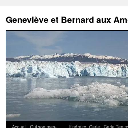
Geneviève et Bernard aux Am
Aller
Accueil
Qui sommes-
Itinéraire
Carte
Carte Temp