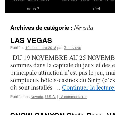
au
nous ?
réel
contenu
Nevada
Archives de catégorie :
LAS VEGAS
Publié le
10 décembre 2018
par
Genevieve
DU 19 NOVEMBRE AU 25 NOVEMBRE 
sommes dans la capitale du jeux et des 
principale attraction n’est pas le jeu, mai
somptueux hôtels-casinos du Strip (c’es
où sont installés …
Continuer la lectur
Publié dans
Nevada
,
U.S.A.
|
12 commentaires