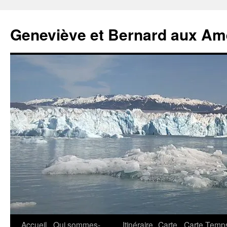
Geneviève et Bernard aux Am
Aller
Accueil
Qui sommes-
Itinéraire
Carte
Carte Temp