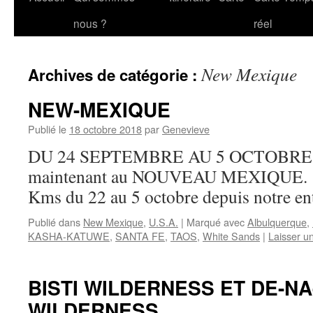
au
nous ?
réel
contenu
New Mexique
Archives de catégorie :
NEW-MEXIQUE
Publié le
18 octobre 2018
par
Genevieve
DU 24 SEPTEMBRE AU 5 OCTOBRE 
maintenant au NOUVEAU MEXIQUE. No
Kms du 22 au 5 octobre depuis notre en
Publié dans
New Mexique
,
U.S.A.
|
Marqué avec
Albulquerque
,
KASHA-KATUWE
,
SANTA FE
,
TAOS
,
White Sands
|
Laisser u
BISTI WILDERNESS ET DE-NA
WILDERNESS