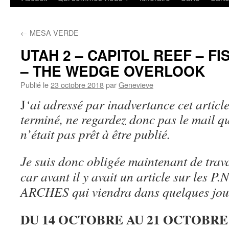
au
←
MESA VERDE
contenu
UTAH 2 – CAPITOL REEF – F
– THE WEDGE OVERLOOK
Publié le
23 octobre 2018
par
Genevieve
J
‘ai adressé par inadvertance cet article
terminé, ne regardez donc pas le mail qu
n’était pas prêt à être publié.
Je suis donc obligée maintenant de trava
car avant il y avait un article sur le
ARCHES qui viendra dans quelques jou
DU 14 OCTOBRE AU 21 OCTOBRE 