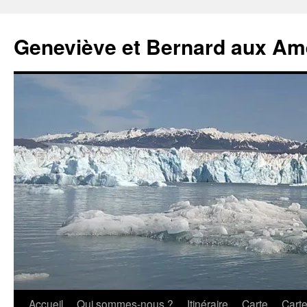
Geneviève et Bernard aux Am
Aller
Accueil
Qui sommes-nous ?
Itinéraire
Carte
Cart