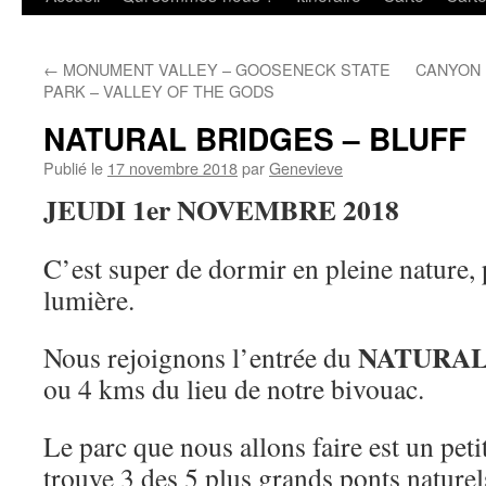
au
←
MONUMENT VALLEY – GOOSENECK STATE
CANYON 
contenu
PARK – VALLEY OF THE GODS
NATURAL BRIDGES – BLUFF
Publié le
17 novembre 2018
par
Genevieve
JEUDI 1er NOVEMBRE 2018
C’est super de dormir en pleine nature, 
lumière.
NATURAL
Nous rejoignons l’entrée du
ou 4 kms du lieu de notre bivouac.
Le parc que nous allons faire est un peti
trouve 3 des 5 plus grands ponts nature