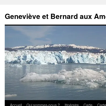
Geneviève et Bernard aux Am
Aller
Accueil
Qui sommes-nous ?
Itinéraire
Carte
Cart